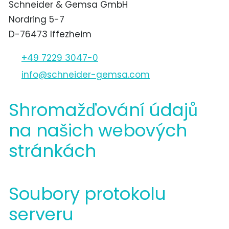
Schneider & Gemsa GmbH
Nordring 5-7
D-76473 Iffezheim
+49 7229 3047-0
nf
schn
d
r-g
ms
c
m
Shromažďování údajů
na našich webových
stránkách
Soubory protokolu
serveru