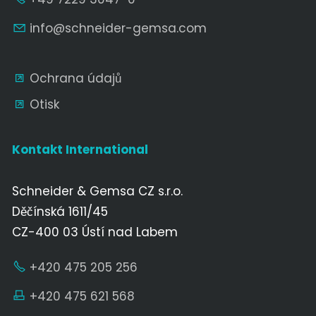
nf
schn
d
r-g
ms
c
m
Ochrana údajů
Otisk
Kontakt International
Schneider & Gemsa CZ s.r.o.
Děčínská 1611/45
CZ-400 03 Ústí nad Labem
+420 475 205 256
+420 475 621 568