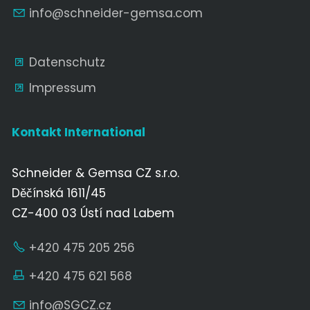
nf
schn
d
r-g
ms
c
m
Datenschutz
Impressum
Kontakt International
Schneider & Gemsa CZ s.r.o.
Děčínská 1611/45
CZ-400 03 Ústí nad Labem
+420 475 205 256
+420 475 621 568
nf
SGCZ
cz