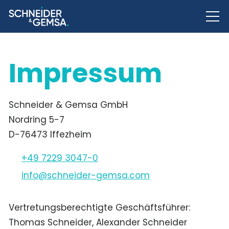
Impressum
Schneider & Gemsa GmbH
Nordring 5-7
D-76473 Iffezheim
+49 7229 3047-0
nf
schn
d
r-g
ms
c
m
Vertretungsberechtigte Geschäftsführer:
Thomas Schneider, Alexander Schneider