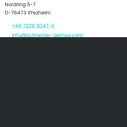
Nordring 5-7
D-76473 Iffezheim
+49 7229 3047-0
nf
schn
d
r-g
ms
c
m
Schneider & Gemsa CZ s.r.o.
Děčínská 1611/45
CZ-400 03 Ústí nad Labem
+420 475 205 256
+420 475 621 568
nf
SGCZ
cz