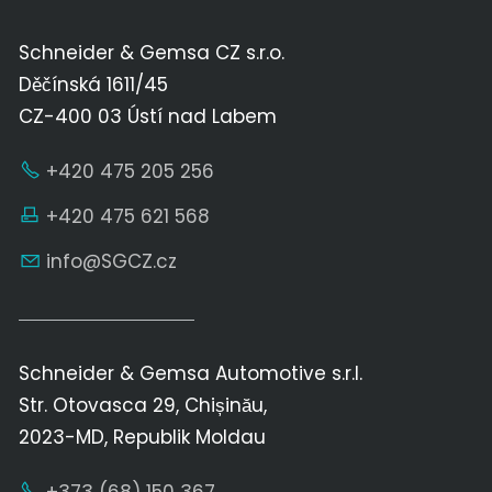
Schneider & Gemsa CZ s.r.o.
Děčínská 1611/45
CZ-400 03 Ústí nad Labem
+420 475 205 256
+420 475 621 568
nf
SGCZ
cz
Schneider & Gemsa Automotive s.r.l.
Str. Otovasca 29, Chișinău,
2023-MD, Republik Moldau