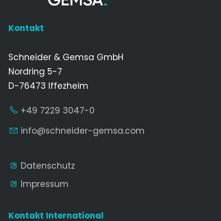
Kontakt
Schneider & Gemsa GmbH
Nordring 5-7
D-76473 Iffezheim
+49 7229 3047-0
nf
schn
d
r-g
ms
c
m
Datenschutz
Impressum
Kontakt International